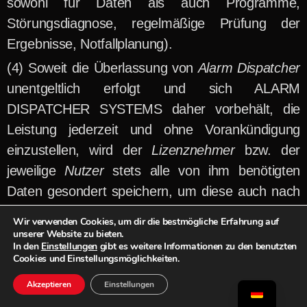
sowohl für Daten als auch Programme,
Störungsdiagnose, regelmäßige Prüfung der
Ergebnisse, Notfallplanung).
Soweit die Überlassung von
Alarm Dispatcher
unentgeltlich erfolgt und sich ALARM
DISPATCHER SYSTEMS daher vorbehält, die
Leistung jederzeit und ohne Vorankündigung
einzustellen, wird der
Lizenznehmer
bzw. der
jeweilige
Nutzer
stets alle von ihm benötigten
Daten gesondert speichern, um diese auch nach
Leistungseinstellung weiterverwenden zu können.
Wir verwenden Cookies, um dir die bestmögliche Erfahrung auf
unserer Website zu bieten.
Der
Lizenznehmer
und die
Nutzer
haben
In den
Einstellungen
gibt es weitere Informationen zu den benutzten
Cookies und Einstellungsmöglichkeiten.
bei erforderlichen Registrierungen und
sonstigen zur Erreichung des Vertragszwecks
Akzeptieren
Einstellungen
erforderlichen Abfragen vollständige und