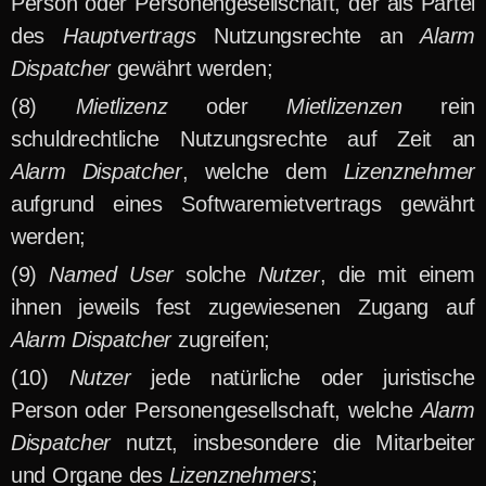
Person oder Personengesellschaft, der als Partei
des
Hauptvertrags
Nutzungsrechte an
Alarm
Dispatcher
gewährt werden;
Mietlizenz
oder
Mietlizenzen
rein
schuldrechtliche Nutzungsrechte auf Zeit an
Alarm Dispatcher
, welche dem
Lizenznehmer
aufgrund eines Softwaremietvertrags gewährt
werden;
Named User
solche
Nutzer
, die mit einem
ihnen jeweils fest zugewiesenen Zugang auf
Alarm Dispatcher
zugreifen;
Nutzer
jede natürliche oder juristische
Person oder Personengesellschaft, welche
Alarm
Dispatcher
nutzt, insbesondere die Mitarbeiter
und Organe des
Lizenznehmers
;